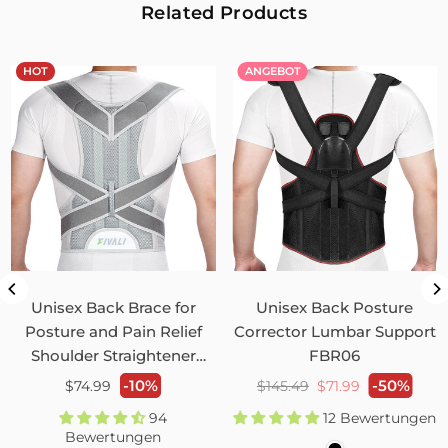
Related Products
HOT
ANGEBOT
Unisex Back Brace for
Unisex Back Posture
Posture and Pain Relief
Corrector Lumbar Support
Shoulder Straightener
FBR06
FBR03
Normaler
Normaler
-10%
-50%
$74.99
$145.49
$71.99
Preis
Preis
94
12 Bewertungen
Bewertungen